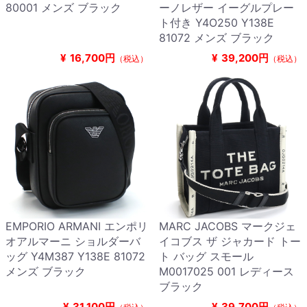
80001 メンズ ブラック
ーノレザー イーグルプレー
ト付き Y4O250 Y138E
81072 メンズ ブラック
¥
16,700円
¥
39,200円
（税込）
（税込）
EMPORIO ARMANI エンポリ
MARC JACOBS マークジェ
オアルマーニ ショルダーバ
イコブス ザ ジャカード トー
ッグ Y4M387 Y138E 81072
ト バッグ スモール
メンズ ブラック
M0017025 001 レディース
ブラック
¥
31,100円
¥
39,700円