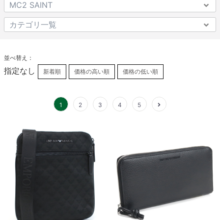
並べ替え：
指定なし
新着順
価格の高い順
価格の低い順
1
2
3
4
5