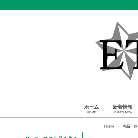
ホーム
新着情報
HOME
WHAT'S NEW
スカーフ・マフラー
コート、上着
ペット用品
ベビー用品
USED Hermès
小物・筆記
雑貨・その他
アパレル
バッグ＆ポーチ
財布
靴
ベルト
アロマ＆フレグランス
帽子
腕時計
サングラス
ネクタイ
アクセサリ
Home
商品一覧