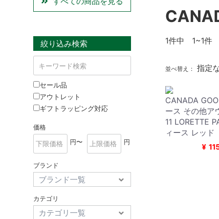
すべての商品を見る
CANA
1
件中 1~1件
絞り込み検索
指定
並べ替え：
セール品
アウトレット
CANADA GO
ギフトラッピング対応
ース その他アウ
11 LORETTE 
価格
ィース レッド
円〜
円
¥
11
ブランド
カテゴリ