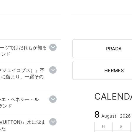
I』スーツではだれもが知る
PRADA
ランド
マークジェイコブス）』卒
HERMES
目に留まり、一躍その
CALEND
モエ・ヘネシー・ル
ランド
8
August
2026
VUITTON)』水に沈ま
日
月
った