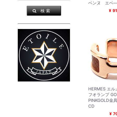
ベンヌ エベ
検 索
¥
91
HERMES エ
フオランプ GO
PINKGOLD金具
CD
¥
7