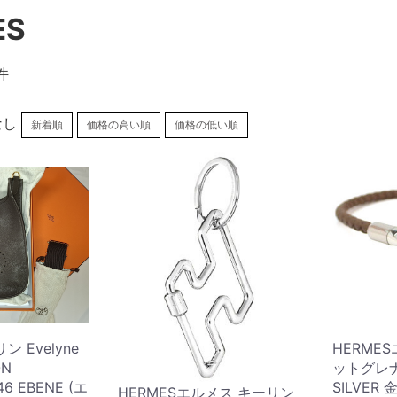
ES
件
なし
新着順
価格の高い順
価格の低い順
ン Evelyne
HERME
ON
ットグレナ
6 EBENE (エ
SILVER 金
HERMESエルメス キーリン