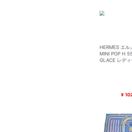
HERMES エ
MINI POP H 
GLACE レデ
¥
10