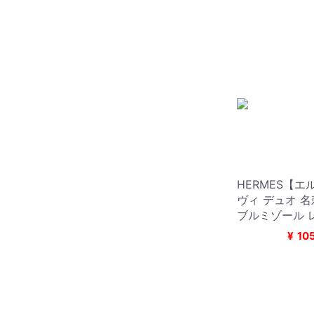
HERMES【エ
ヴィ デュオ 
ブルミゾール 
¥
10