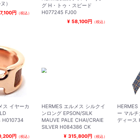
―ヌ）
グ H・トゥ・スピード
H077245 FJ00
7,100円
（税込）
¥
58,100円
（税込）
ルメス イヤーカ
HERMES エルメス シルクイ
HERME
LD
ンロング EPSON/SILK
ー マルチ
 H010734
MAUVE PALE CHAI/CRAIE
ディース H
SILVER H084386 CK
0,200円
¥
315,800円
（税込）
（税込）