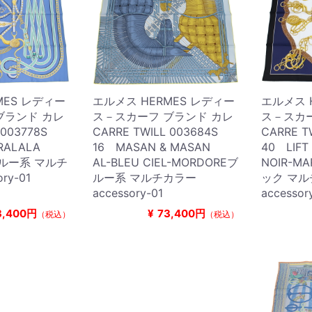
MES レディー
エルメス HERMES レディー
エルメス 
ブランド カレ
ス－スカーフ ブランド カレ
ス－スカー
 003778S
CARRE TWILL 003684S
CARRE T
TRALALA
16 MASAN & MASAN
40 LIFT
ブルー系 マルチ
AL-BLEU CIEL-MORDOREブ
NOIR-M
ry-01
ルー系 マルチカラー
ック マ
accessory-01
accessor
3,400円
¥
73,400円
（税込）
（税込）