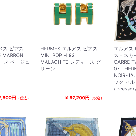
ルメス ピアス
HERMES エルメス ピアス
エルメス 
55 MARRON
MINI POP H 83
ス－スカー
ィース ベージュ
MALACHITE レディース グ
CARRE T
リーン
07 HER
NOIR-J
ック マ
accessor
2,500円
¥
97,200円
（税込）
（税込）