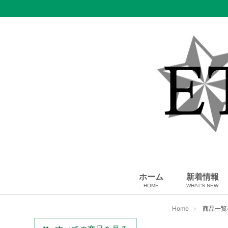
ホーム
新着情報
HOME
WHAT'S NEW
スカーフ・マフラー
コート、上着
ペット用品
ベビー用品
USED Hermès
小物・筆記
雑貨・その他
アパレル
バッグ＆ポーチ
財布
靴
ベルト
アロマ＆フレグランス
帽子
腕時計
サングラス
ネクタイ
アクセサリ
Home
商品一覧