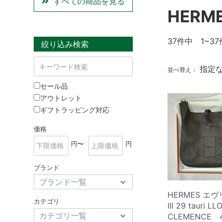
すべての商品を見る
HERM
37
件中 1~37
絞り込み検索
指定
並べ替え：
セール品
アウトレット
ギフトラッピング対応
価格
円〜
円
ブランド
HERMES エヴリ
カテゴリ
III 29 tauri LL
CLEMENCE 4