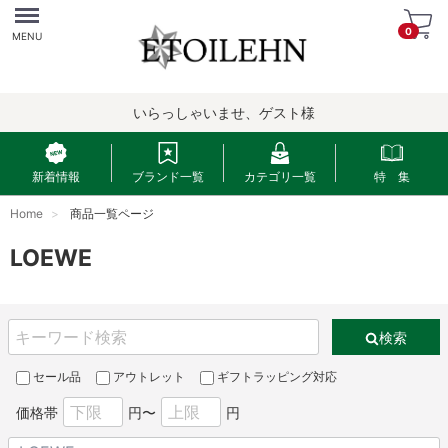
Menu
0
MENU
いらっしゃいませ、ゲスト様
新着情報
ブランド一覧
カテゴリ一覧
特 集
Home
商品一覧ページ
LOEWE
検索
セール品
アウトレット
ギフトラッピング対応
価格帯
円〜
円