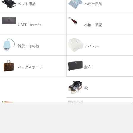
ペット用品
ベビー用品
USED Hermès
小物・筆記
雑貨・その他
アパレル
バッグ＆ポーチ
財布
靴
ベルト
アロマ＆フレグランス
帽子
腕時計