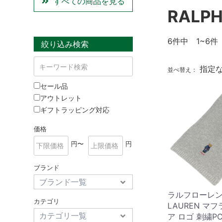
すべての商品を見る
RALPH
6
件中 1~6件
絞り込み検索
指定
並べ替え：
セール品
アウトレット
ギフトラッピング対応
価格
円〜
円
ブランド
ラルフローレン 
カテゴリ
LAUREN マ
ア ロゴ 刺繍PC