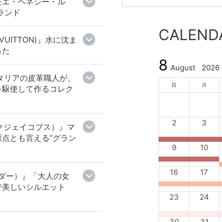
モエ・ヘネシー・ル
ランド
CALEND
VUITTON)』水に沈ま
った
8
August
2026
イタリアの皮革職人が、
日
月
を駆使して作るコレク
2
3
マークジェイコブス）』マ
点とも言える“グラン
9
10
16
17
サンダー）』「大人の女
で美しいシルエット
23
24
30
31