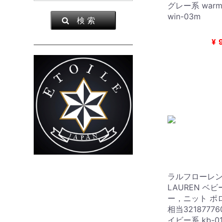
グレー系 warm-
win-03m
検 索
¥
ラルフローレン 
LAUREN ベ
ー，ニット ポロ
相当32187776
イビー系 kb-0