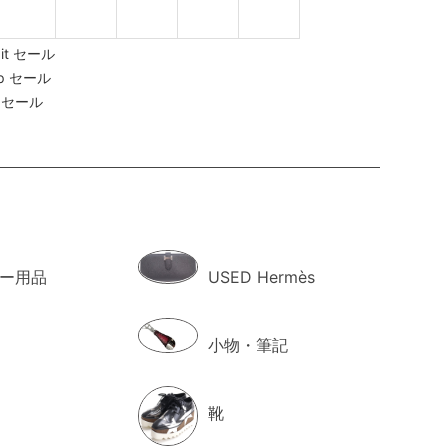
dit セール
Up セール
le セール
ー用品
USED Hermès
小物・筆記
靴