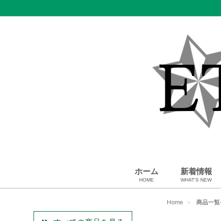
ホーム
新着情報
HOME
WHAT'S NEW
スカーフ・マフラー
コート、上着
ペット用品
ベビー用品
USED Hermès
小物・筆記
雑貨・その他
アパレル
バッグ＆ポーチ
財布
靴
ベルト
アロマ＆フレグランス
帽子
腕時計
サングラス
ネクタイ
アクセサリ
Home
商品一覧