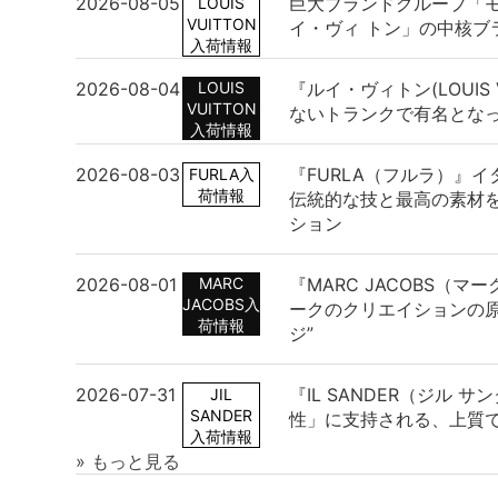
2026-08-05
巨大ブランドグループ「
LOUIS
VUITTON
イ・ヴィ トン」の中核ブ
入荷情報
2026-08-04
LOUIS
『ルイ・ヴィトン(LOUIS 
VUITTON
ないトランクで有名とな
入荷情報
2026-08-03
『FURLA（フルラ）』
FURLA入
荷情報
伝統的な技と最高の素材
ション
2026-08-01
MARC
『MARC JACOBS（
JACOBS入
ークのクリエイションの原
荷情報
ジ”
2026-07-31
『IL SANDER（ジル 
JIL
SANDER
性」に支持される、上質
入荷情報
» もっと見る