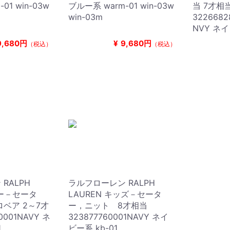
01 win-03w
ブルー系 warm-01 win-03w
当 7才相
win-03m
3226682
NVY ネイ
9,680円
¥
9,680円
（税込）
（税込）
RALPH
ラルフローレン RALPH
ビー－セータ
LAUREN キッズ－セータ
ベア 2～7才
ー，ニット 8才相当
0001NAVY ネ
323877760001NAVY ネイ
1
ビー系 kb-01