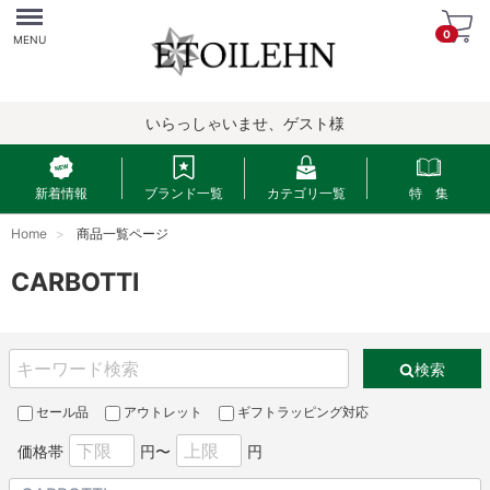
Menu
0
MENU
いらっしゃいませ、ゲスト様
新着情報
ブランド一覧
カテゴリ一覧
特 集
Home
商品一覧ページ
CARBOTTI
検索
セール品
アウトレット
ギフトラッピング対応
価格帯
円〜
円