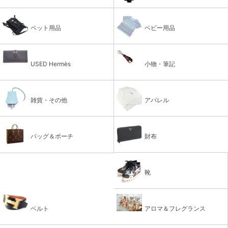
ペット用品
ベビー用品
USED Hermès
小物・筆記
雑貨・その他
アパレル
バッグ＆ポーチ
財布
靴
ベルト
アロマ＆フレグランス